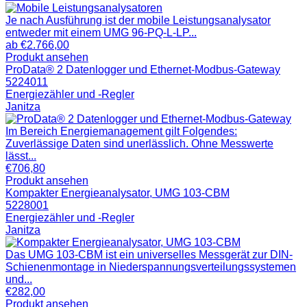
Je nach Ausführung ist der mobile Leistungsanalysator
entweder mit einem UMG 96-PQ-L-LP...
ab
€
2.766,00
Produkt ansehen
ProData® 2 Datenlogger und Ethernet-Modbus-Gateway
5224011
Energiezähler und -Regler
Janitza
Im Bereich Energiemanagement gilt Folgendes:
Zuverlässige Daten sind unerlässlich. Ohne Messwerte
lässt...
€
706,80
Produkt ansehen
Kompakter Energieanalysator, UMG 103-CBM
5228001
Energiezähler und -Regler
Janitza
Das UMG 103-CBM ist ein universelles Messgerät zur DIN-
Schienenmontage in Niederspannungsverteilungssystemen
und...
€
282,00
Produkt ansehen