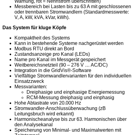
Warnung, rot = Nennstrom überschritten)
Messbereich bei Lasten bis zu 63 A mit geschlossenen
oder trennbaren Stromwandlern (Standardmesswerte:
V, A, kW, kVA, kVar, kWh).
Das System für kluge Köpfe
Kompaktheit des Systems
Kann in bestehende Systeme nachgerüstet werden
Modbus RTU direkt an Bord
Zustandsanzeige pro Kanal (LEDs)
Name pro Kanal im Messgerät gespeichert
Weitbereichsnetzteil (90 – 276 V … AC/DC)
Integration in die GridVis®-Software
Vielfältige Stromwandlervarianten für den individuellen
Einsatzzweck
Messvarianten:
Dreiphasige und einphasige Energiemessung
RCM-Messung dreiphasig und einphasig
Hohe Abtastrate von 20.000 Hz
Stromwandler-Anschlussüberwachung (zB
Leitungsbruch wird erkannt)
Harmonischeanalyse bis zur 63. Harmonischen über
den Analysekanal
Speicherung von Minimal- und Maximalwerten mit