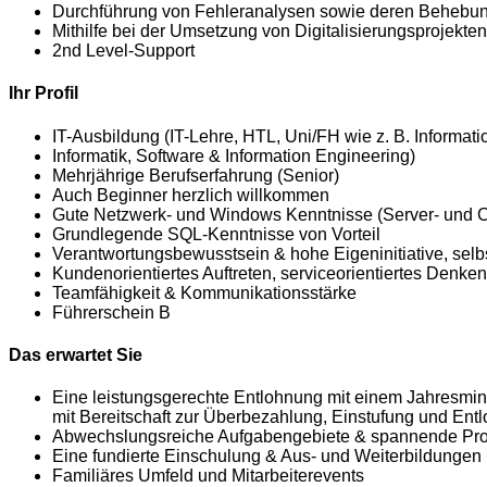
Durchführung von Fehleranalysen sowie deren Behebu
Mithilfe bei der Umsetzung von Digitalisierungsprojekten
2nd Level-Support
Ihr Profil
IT-Ausbildung (IT-Lehre, HTL, Uni/FH wie z. B. Informa
Informatik, Software & Information Engineering)
Mehrjährige Berufserfahrung (Senior)
Auch Beginner herzlich willkommen
Gute Netzwerk- und Windows Kenntnisse (Server- und C
Grundlegende SQL-Kenntnisse von Vorteil
Verantwortungsbewusstsein & hohe Eigeninitiative, selbs
Kundenorientiertes Auftreten, serviceorientiertes Denke
Teamfähigkeit & Kommunikationsstärke
Führerschein B
Das erwartet Sie
Eine leistungsgerechte Entlohnung mit einem Jahresmindes
mit Bereitschaft zur Überbezahlung
, Einstufung und Ent
Abwechslungsreiche Aufgabengebiete & spannende Pro
Eine fundierte Einschulung & Aus- und Weiterbildungen
Familiäres Umfeld und Mitarbeiterevents