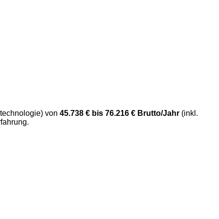
nstechnologie) von
45.738 € bis 76.216 € Brutto/Jahr
(inkl.
rfahrung.