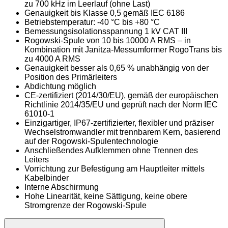
zu 700 kHz im Leerlauf (ohne Last)
Genauigkeit bis Klasse 0,5 gemäß IEC 6186
Betriebstemperatur: -40 °C bis +80 °C
Bemessungsisolationsspannung 1 kV CAT III
Rogowski-Spule von 10 bis 10000 A RMS – in
Kombination mit Janitza-Messumformer RogoTrans bis
zu 4000 A RMS
Genauigkeit besser als 0,65 % unabhängig von der
Position des Primärleiters
Abdichtung möglich
CE-zertifiziert (2014/30/EU), gemäß der europäischen
Richtlinie 2014/35/EU und geprüft nach der Norm IEC
61010-1
Einzigartiger, IP67-zertifizierter, flexibler und präziser
Wechselstromwandler mit trennbarem Kern, basierend
auf der Rogowski-Spulentechnologie
Anschließendes Aufklemmen ohne Trennen des
Leiters
Vorrichtung zur Befestigung am Hauptleiter mittels
Kabelbinder
Interne Abschirmung
Hohe Linearität, keine Sättigung, keine obere
Stromgrenze der Rogowski-Spule