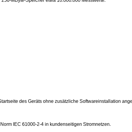
n 256-MByte-Speicher etwa 10.000.000 Messwerte.
tartseite des Geräts ohne zusätzliche Softwareinstallation ange
Norm IEC 61000-2-4 in kundenseitigen Stromnetzen.