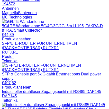
194572
Antennen
Magnetfußantennen
MC Technologies
5G/LTE Wandantenne 5G/4G/3G/2G. 5m LL195, FAKRA-D
(f) RA, Smart Collection
€
44,39
Produkt ansehen
SFP/LTE-ROUTER FÜR UNTERNEHMEN
(RACKMONTIERBAR) RUTXR1
RUTXR1
Router
Teltonika
SFP & Console port 5x Gigabit Ethernet ports Dual power
supply
€
407,62
Produkt ansehen
Industrieller drahtloser Zugangspunkt mit RS485 DAP145
DAP145
Teltonika