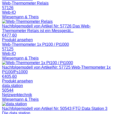
Web-Thermometer Relais
57126
Web-IO
Wiesemann & Theis
Nachfolgemodell von Artikel Nr: 57726 Das Web-
Thermometer Relais ist ein Messgerät...
€
477,60
Produkt ansehen
Web-Thermometer 1x Pt100 / Pt1000
57125
Web-IO
Wiesemann & Theis
Nachfolgemodell von ArtikelNr: 57725 Web-Thermometer 1x
Pt100/Ps1000
€
405,60
Produkt ansehen
data.station
50544
Netzwerktechnik
Wiesemann & Theis
Nachfolgemodell von Artikel Nr: 50543 FTÜ Data Station 3
Die data.station...