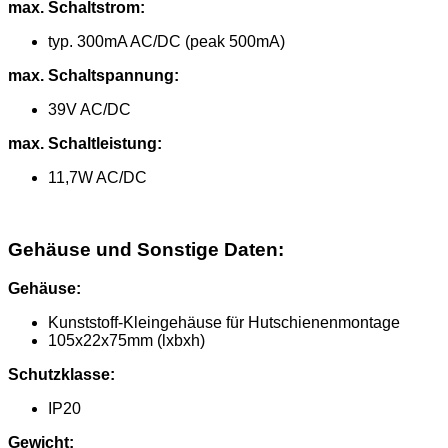
max. Schaltstrom:
typ. 300mA AC/DC (peak 500mA)
max. Schaltspannung:
39V AC/DC
max. Schaltleistung:
11,7W AC/DC
Gehäuse und Sonstige Daten:
Gehäuse:
Kunststoff-Kleingehäuse für Hutschienenmontage
105x22x75mm (lxbxh)
Schutzklasse:
IP20
Gewicht: