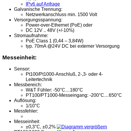
IPv6 auf Anfrage
Galvanische Trennung:
Netzwerkanschluss min. 1500 Volt
Versorgungsspannung:
Power-over-Ethernet (PoE) oder
DC 12V .. 48V (+/-10%)
Stromaufnahme:
PoE Class 1 (0,44 – 3,84W)
typ. 70mA @24V DC bei externer Versorgung
Messeinheit:
Sensor:
Pt100/Pt1000-Anschluß, 2-,3- oder 4-
Leitertechnik
Messbereich:
W&T Fühler: -50°C…180°C
PT100/PT1000-Messeingang: -200°C…650°C
Auflösung:
1/10°C
Messfehler:
Messeinheit
±0,3°C, ±0,2%