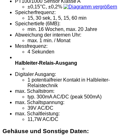
PT100/1000 Sensor Klasse A
±0,15°C, ±0,2%
Speicherfrequenz:
15, 30 sek, 1, 5, 15, 60 min
Speichertiefe (6MB):
min. 16 Wochen, max. 20 Jahre
Abweichung der internen Uhr:
max. 1 min. / Monat
Messfrequenz:
4 Sekunden
Halbleiter-Relais-Ausgang
Digitaler Ausgang:
1 potentialfreier Kontakt in Halbleiter-
Relaistechnik
max. Schaltstrom:
typ. 300mA AC/DC (peak 500mA)
max. Schaltspannung:
39V AC/DC
max. Schaltleistung:
11,7W AC/DC
Gehäuse und Sonstige Daten: