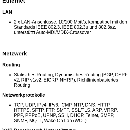
Ethernet
LAN
2 x LAN-Anschlüsse, 10/100 Mbit/s, kompatibel mit den
Standards IEEE 802.3, IEEE 802.3u und 802.3az,
unterstützt Auto-MDI/MDIX-Crossover
Netzwerk
Routing
Statisches Routing, Dynamisches Routing (BGP, OSPF
v2, RIP v1/v2, EIGRP, NHRP), Richtlinienbasiertes
Routing
Netzwerkprotokolle
TCP, UDP, IPv4, IPv6, ICMP, NTP, DNS, HTTP,
HTTPS, SFTP, FTP, SMTP, SSL/TLS, ARP, VRRP,
PPP, PPPoE, UPNP, SSH, DHCP, Telnet, SMPP,
SNMP, MQTT, Wake On Lan (WOL)