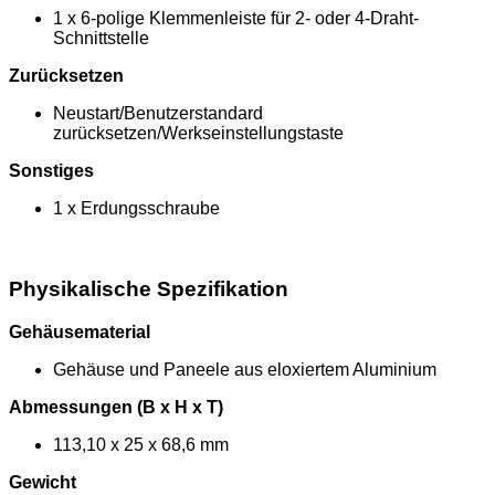
1 x 6-polige Klemmenleiste für 2- oder 4-Draht-
Schnittstelle
Zurücksetzen
Neustart/Benutzerstandard
zurücksetzen/Werkseinstellungstaste
Sonstiges
1 x Erdungsschraube
Physikalische Spezifikation
Gehäusematerial
Gehäuse und Paneele aus eloxiertem Aluminium
Abmessungen (B x H x T)
113,10 x 25 x 68,6 mm
Gewicht