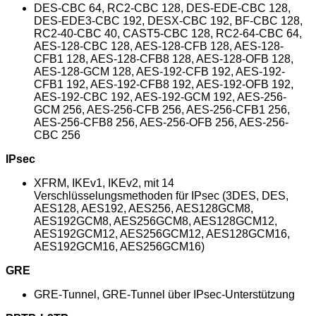
DES-CBC 64, RC2-CBC 128, DES-EDE-CBC 128,
DES-EDE3-CBC 192, DESX-CBC 192, BF-CBC 128,
RC2-40-CBC 40, CAST5-CBC 128, RC2-64-CBC 64,
AES-128-CBC 128, AES-128-CFB 128, AES-128-
CFB1 128, AES-128-CFB8 128, AES-128-OFB 128,
AES-128-GCM 128, AES-192-CFB 192, AES-192-
CFB1 192, AES-192-CFB8 192, AES-192-OFB 192,
AES-192-CBC 192, AES-192-GCM 192, AES-256-
GCM 256, AES-256-CFB 256, AES-256-CFB1 256,
AES-256-CFB8 256, AES-256-OFB 256, AES-256-
CBC 256
IPsec
XFRM, IKEv1, IKEv2, mit 14
Verschlüsselungsmethoden für IPsec (3DES, DES,
AES128, AES192, AES256, AES128GCM8,
AES192GCM8, AES256GCM8, AES128GCM12,
AES192GCM12, AES256GCM12, AES128GCM16,
AES192GCM16, AES256GCM16)
GRE
GRE-Tunnel, GRE-Tunnel über IPsec-Unterstützung