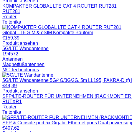
Produkt ansehen
KOMPAKTER GLOBAL LTE CAT 4 ROUTER RUT281
RUT281
Router
Teltonika
Global LTE SIM & eSIM Kompakte Bauform
€
159,39
Produkt ansehen
5G/LTE Wandantenne
194572
Antennen
Magnetfußantennen
MC Technologies
5G/LTE Wandantenne 5G/4G/3G/2G. 5m LL195, FAKRA-D (f) R
€
44,39
Produkt ansehen
SFP/LTE-ROUTER FÜR UNTERNEHMEN (RACKMONTIER
RUTXR1
Router
Teltonika
SFP & Console port 5x Gigabit Ethernet ports Dual power sup
€
407,62