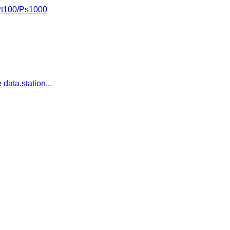
Pt100/Ps1000
data.station...