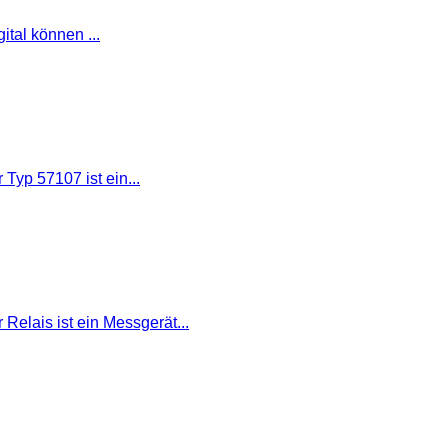
tal können ...
yp 57107 ist ein...
elais ist ein Messgerät...