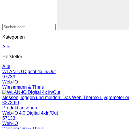
Kategorien
Alle
Hersteller
Alle
WLAN-IO Digital 4x In/Out
97733
Web-IO
Wiesemann & Theis
Messen, loggen und melden: Das Web-Thermo-Hygrometer erfass
€
273,60
Produkt ansehen
Web-IO 4.0 Digital 4xIn/Out
57133
Web-IO
Wiesemann & Theis