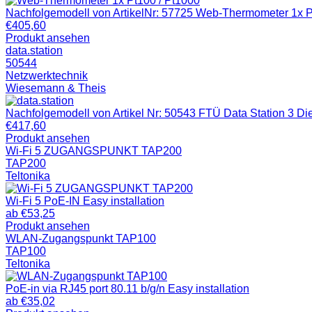
Nachfolgemodell von ArtikelNr: 57725 Web-Thermometer 1x 
€
405,60
Produkt ansehen
data.station
50544
Netzwerktechnik
Wiesemann & Theis
Nachfolgemodell von Artikel Nr: 50543 FTÜ Data Station 3 Die 
€
417,60
Produkt ansehen
Wi-Fi 5 ZUGANGSPUNKT TAP200
TAP200
Teltonika
Wi-Fi 5 PoE-IN Easy installation
ab
€
53,25
Produkt ansehen
WLAN-Zugangspunkt TAP100
TAP100
Teltonika
PoE-in via RJ45 port 80.11 b/g/n Easy installation
ab
€
35,02