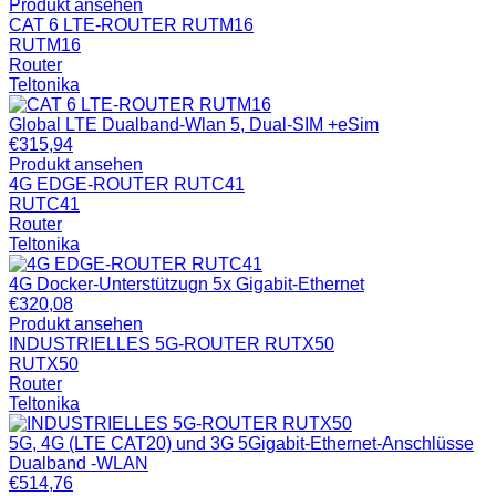
Produkt ansehen
CAT 6 LTE-ROUTER RUTM16
RUTM16
Router
Teltonika
Global LTE Dualband-Wlan 5, Dual-SIM +eSim
€
315,94
Produkt ansehen
4G EDGE-ROUTER RUTC41
RUTC41
Router
Teltonika
4G Docker-Unterstützugn 5x Gigabit-Ethernet
€
320,08
Produkt ansehen
INDUSTRIELLES 5G-ROUTER RUTX50
RUTX50
Router
Teltonika
5G, 4G (LTE CAT20) und 3G 5Gigabit-Ethernet-Anschlüsse
Dualband -WLAN
€
514,76