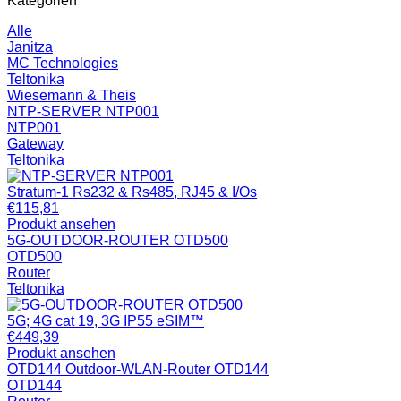
Kategorien
Alle
Janitza
MC Technologies
Teltonika
Wiesemann & Theis
NTP-SERVER NTP001
NTP001
Gateway
Teltonika
Stratum-1 Rs232 & Rs485, RJ45 & I/Os
€
115,81
Produkt ansehen
5G-OUTDOOR-ROUTER OTD500
OTD500
Router
Teltonika
5G; 4G cat 19, 3G IP55 eSIM™
€
449,39
Produkt ansehen
OTD144 Outdoor-WLAN-Router OTD144
OTD144