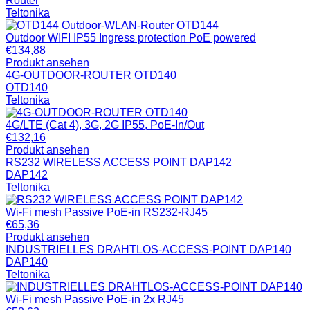
Router
Teltonika
Outdoor WIFI IP55 Ingress protection PoE powered
€
134,88
Produkt ansehen
4G-OUTDOOR-ROUTER OTD140
OTD140
Teltonika
4G/LTE (Cat 4), 3G, 2G IP55, PoE-In/Out
€
132,16
Produkt ansehen
RS232 WIRELESS ACCESS POINT DAP142
DAP142
Teltonika
Wi-Fi mesh Passive PoE-in RS232-RJ45
€
65,36
Produkt ansehen
INDUSTRIELLES DRAHTLOS-ACCESS-POINT DAP140
DAP140
Teltonika
Wi-Fi mesh Passive PoE-in 2x RJ45