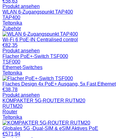
€
58,63
Produkt ansehen
WLAN 6-Zugangspunkt TAP400
TAP400
Teltonika
Zubehör
Wi-Fi 6 PoE-IN Centralised control
€
82,35
Produkt ansehen
Flacher PoE+-Switch TSF000
TSF000
Ethernet-Switches
Teltonika
Flaches Design 4x PoE+ Ausgang, 5x Fast Ethernet
€
38,78
Produkt ansehen
KOMPAKTER 5G-ROUTER RUTM20
RUTM20
Router
Teltonika
Globales 5G -Dual-SIM & eSIM Aktives PoE
€
571,94