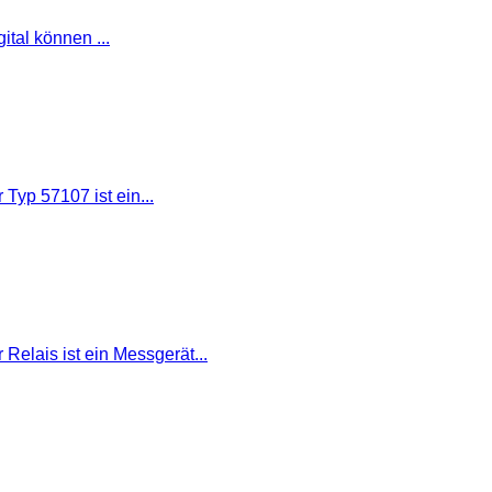
tal können ...
yp 57107 ist ein...
elais ist ein Messgerät...