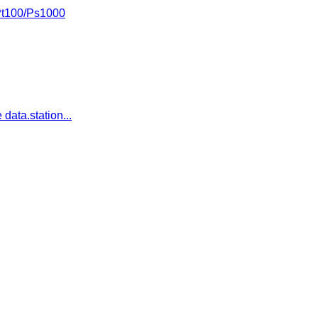
Pt100/Ps1000
data.station...