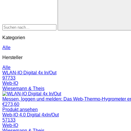
Kategorien
Alle
Hersteller
Alle
WLAN-IO Digital 4x In/Out
97733
Web-IO
Wiesemann & Theis
Messen, loggen und melden: Das Web-Thermo-Hygrometer erfass
€
273,60
Produkt ansehen
Web-IO 4.0 Digital 4xIn/Out
57133
Web-IO
Wiesemann & Theis