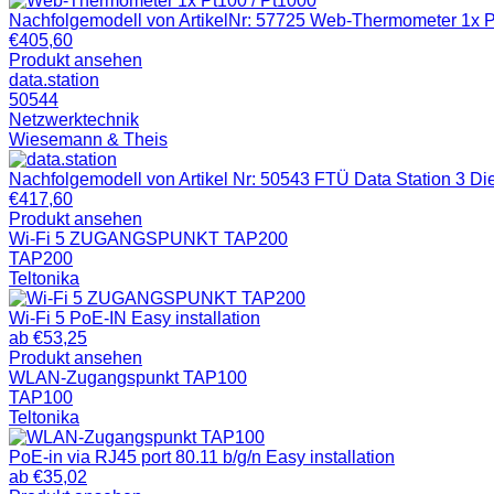
Nachfolgemodell von ArtikelNr: 57725 Web-Thermometer 1x 
€
405,60
Produkt ansehen
data.station
50544
Netzwerktechnik
Wiesemann & Theis
Nachfolgemodell von Artikel Nr: 50543 FTÜ Data Station 3 Die 
€
417,60
Produkt ansehen
Wi-Fi 5 ZUGANGSPUNKT TAP200
TAP200
Teltonika
Wi-Fi 5 PoE-IN Easy installation
ab
€
53,25
Produkt ansehen
WLAN-Zugangspunkt TAP100
TAP100
Teltonika
PoE-in via RJ45 port 80.11 b/g/n Easy installation
ab
€
35,02