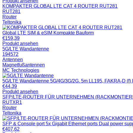
Produkt ansehen
KOMPAKTER GLOBAL LTE CAT 4 ROUTER RUT281
RUT281
Router
Teltonika
Global LTE SIM & eSIM Kompakte Bauform
€
159,39
Produkt ansehen
5G/LTE Wandantenne
194572
Antennen
Magnetfußantennen
MC Technologies
5G/LTE Wandantenne 5G/4G/3G/2G. 5m LL195, FAKRA-D (f) R
€
44,39
Produkt ansehen
SFP/LTE-ROUTER FÜR UNTERNEHMEN (RACKMONTIER
RUTXR1
Router
Teltonika
SFP & Console port 5x Gigabit Ethernet ports Dual power sup
€
407,62