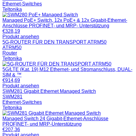
Ethernet-Switches
Teltonika
Managed PoE+ Switch, 12x PoE+ & 12x Gigabit-Ethernet-
Anschlüsse PROFINET- und MRP- Unterstützung
€
328,19
Produkt ansehen
5G-ROUTER FÜR DEN TRANSPORT ATRM50
ATRM50
Router
Teltonika
5G/LTE (Kat. 19) M12 Ethernet- und Stromanschluss, DUAL-
SIM & ™
€
914,69
Produkt ansehen
SWM281 Gigabit Ethernet Managed Switch
SWM281
Ethernet-Switches
Teltonika
Managed Switch 24 Gigabit-Ethernet-Anschlüsse
PROFINET- und MRP-Unterstützung
€
207,36
Produkt ansehen