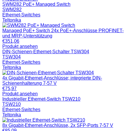
SWM282 PoE+ Managed Switch
SWM282
Ethernet-Switches
Teltonika
Managed PoE+ Switch 24x PoE+-Anschlüsse PROFINET-
und MRP-Unterstützung
€
351,06
Produkt ansehen
DIN-Schienen-Ethernet-Schalter TSW304
TSW304
Ethernet-Switches
Teltonika
4x Gigabit-Ethernet-Anschlüsse; integrierte DIN-
Schienenhalterung 7-57 V
€
75,97
Produkt ansehen
Industrieller Ethernet-Switch TSW210
TSW210
Ethernet-Switches
Teltonika
8x Gigabit-Ethernet-Anschlüsse, 2x SFP-Ports 7-57 V
€
85,09