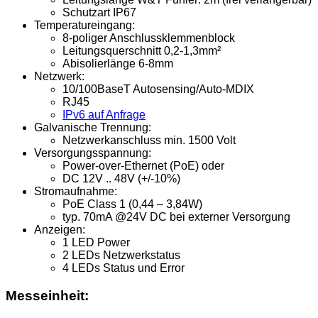
Schutzart IP67
Temperatureingang:
8-poliger Anschlussklemmenblock
Leitungsquerschnitt 0,2-1,3mm²
Abisolierlänge 6-8mm
Netzwerk:
10/100BaseT Autosensing/Auto-MDIX
RJ45
IPv6 auf Anfrage
Galvanische Trennung:
Netzwerkanschluss min. 1500 Volt
Versorgungsspannung:
Power-over-Ethernet (PoE) oder
DC 12V .. 48V (+/-10%)
Stromaufnahme:
PoE Class 1 (0,44 – 3,84W)
typ. 70mA @24V DC bei externer Versorgung
Anzeigen:
1 LED Power
2 LEDs Netzwerkstatus
4 LEDs Status und Error
Messeinheit: