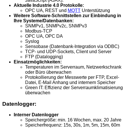
JavaScript (AJAX).
Aktuelle Industrie 4.0 Protokolle:
OPC UA, REST und
MQTT
Unterstützung
Weitere Software-Schnittstellen zur Einbindung in
Ihre Systeme/Datenbanken:
SNMPv1, SNMPv2c, SNMPv3
Modbus-TCP
OPC UA, OPC DA
Syslog
Sensobase (Datenbank-Integration via ODBC)
TCP- und UDP-Sockets, Client und Server
FTP (Datalogging)
Einsatzmöglichkeiten:
Temperaturen im Serverraum, Netzwerkschrank
oder Büro überwachen
Protokollierung der Messwerte per FTP, Excel-
Datei, E-Mail Anhang und internem Speicher
Green IT: Effizienz der Serverraumklimatisierung
überwachen
Datenlogger:
Interner Datenlogger
Speichergröße: min. 16 Wochen, max. 20 Jahre
Speicherfrequenz: 15s, 30s, 1m, 5m, 15m, 60m