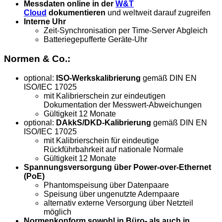
Messdaten online in der
W&T
Cloud
dokumentieren
und weltweit darauf zugreifen
Interne Uhr
Zeit-Synchronisation per Time-Server Abgleich
Batteriegepufferte Geräte-Uhr
Normen & Co.:
optional:
ISO-Werkskalibrierung
gemäß DIN EN
ISO/IEC 17025
mit Kalibrierschein zur eindeutigen
Dokumentation der Messwert-Abweichungen
Gültigkeit 12 Monate
optional:
DAkkS/DKD-Kalibrierung
gemäß DIN EN
ISO/IEC 17025
mit Kalibrierschein für eindeutige
Rückführbahrkeit auf nationale Normale
Gültigkeit 12 Monate
Spannungsversorgung über Power-over-Ethernet
(PoE)
Phantomspeisung über Datenpaare
Speisung über ungenutzte Adernpaare
alternativ externe Versorgung über Netzteil
möglich
Normenkonform sowohl in Büro- als auch in