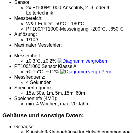
Sensor:
2x Pt100/Pt1000-Anschluß, 2-,3- oder 4-
Leitertechnik
Messbereich:
W&T Fühler: -50°C…180°C
PT100/PT1000-Messeingang: -200°C…650°C
Auflösung:
1/10°C
Maximaler Messfehler:
Messeinheit
±0,3°C, ±0,2%
PT100/1000 Sensor Klasse A
±0,15°C, ±0,2%
Messfrequenz:
4 Sekunden
Speicherfrequenz:
15s, 30s, 1m, 5m, 15m, 60m
Speichertiefe (4MB):
min. 4 Wochen, max. 20 Jahre
Gehäuse und sonstige Daten:
Gehäuse:
Kunststoff-Kleingehäuse für Hutschienenmontage