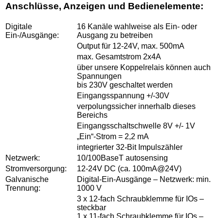
Anschlüsse, Anzeigen und Bedienelemente:
Digitale
16 Kanäle wahlweise als Ein- oder
Ein-/Ausgänge:
Ausgang zu betreiben
Output für 12-24V, max. 500mA
max. Gesamtstrom 2x4A
über unsere Koppelrelais können auch
Spannungen
bis 230V geschaltet werden
Eingangsspannung +/-30V
verpolungssicher innerhalb dieses
Bereichs
Eingangsschaltschwelle 8V +/- 1V
„Ein“-Strom = 2,2 mA
integrierter 32-Bit Impulszähler
Netzwerk:
10/100BaseT autosensing
Stromversorgung:
12-24V DC (ca. 100mA@24V)
Galvanische
Digital-Ein-Ausgänge – Netzwerk: min.
Trennung:
1000 V
3 x 12-fach Schraubklemme für IOs –
steckbar
1 x 11-fach Schraubklemme für IOs –