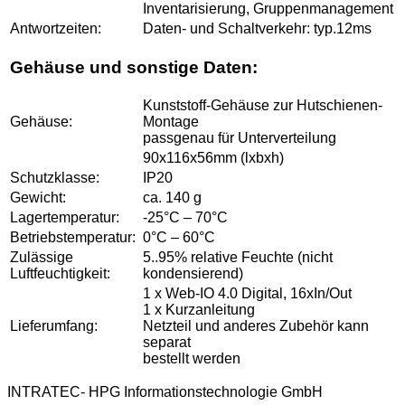
Inventarisierung, Gruppenmanagement
Antwortzeiten:
Daten- und Schaltverkehr: typ.12ms
Gehäuse und sonstige Daten:
Kunststoff-Gehäuse zur Hutschienen-
Gehäuse:
Montage
passgenau für Unterverteilung
90x116x56mm (lxbxh)
Schutzklasse:
IP20
Gewicht:
ca. 140 g
Lagertemperatur:
-25°C – 70°C
Betriebstemperatur:
0°C – 60°C
Zulässige
5..95% relative Feuchte (nicht
Luftfeuchtigkeit:
kondensierend)
1 x Web-IO 4.0 Digital, 16xIn/Out
1 x Kurzanleitung
Lieferumfang:
Netzteil und anderes Zubehör kann
separat
bestellt werden
INTRATEC- HPG Informationstechnologie GmbH