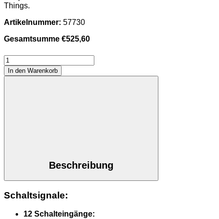
Things.
Artikelnummer:
57730
Gesamtsumme
€
525,60
Web-
IO
In den Warenkorb
4.0
Digital
12xIn,
12xOut
Menge
Beschreibung
Schaltsignale:
12 Schalteingänge: