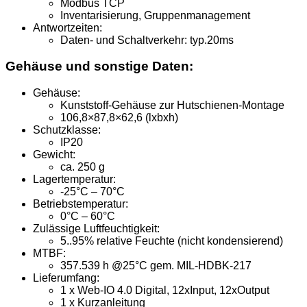
Modbus TCP
Inventarisierung, Gruppenmanagement
Antwortzeiten:
Daten- und Schaltverkehr: typ.20ms
Gehäuse und sonstige Daten:
Gehäuse:
Kunststoff-Gehäuse zur Hutschienen-Montage
106,8×87,8×62,6 (lxbxh)
Schutzklasse:
IP20
Gewicht:
ca. 250 g
Lagertemperatur:
-25°C – 70°C
Betriebstemperatur:
0°C – 60°C
Zulässige Luftfeuchtigkeit:
5..95% relative Feuchte (nicht kondensierend)
MTBF:
357.539 h @25°C gem. MIL-HDBK-217
Lieferumfang:
1 x Web-IO 4.0 Digital, 12xInput, 12xOutput
1 x Kurzanleitung