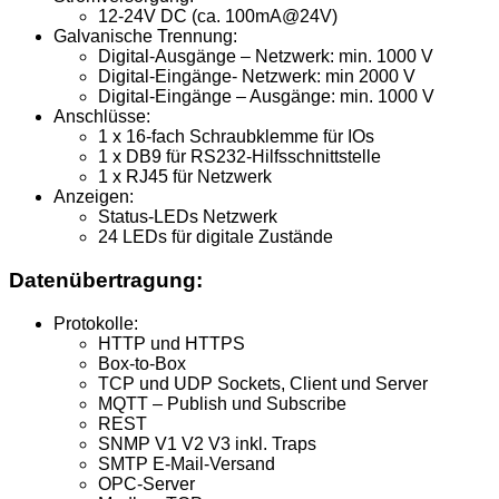
12-24V DC (ca. 100mA@24V)
Galvanische Trennung:
Digital-Ausgänge – Netzwerk: min. 1000 V
Digital-Eingänge- Netzwerk: min 2000 V
Digital-Eingänge – Ausgänge: min. 1000 V
Anschlüsse:
1 x 16-fach Schraubklemme für IOs
1 x DB9 für RS232-Hilfsschnittstelle
1 x RJ45 für Netzwerk
Anzeigen:
Status-LEDs Netzwerk
24 LEDs für digitale Zustände
Datenübertragung:
Protokolle:
HTTP und HTTPS
Box-to-Box
TCP und UDP Sockets, Client und Server
MQTT – Publish und Subscribe
REST
SNMP V1 V2 V3 inkl. Traps
SMTP E-Mail-Versand
OPC-Server