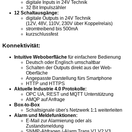
digitale Inputs in 24V Technik
32 Bit Impulszähler
12 Schaltausgänge:
digitale Outputs in 24V Technik
(12V, 48V, 110V, 230V über
Koppelrelais)
stromtreibend bis 500mA
kurzschlussfest
Konnektivität:
Intuitive Weboberfläche
für einfachere Bedienung
Deutsch oder Englisch umschaltbar
Schalten der Outputs direkt aus der Web-
Oberfäche
Angepasste Darstellung fürs Smartphone
HTTP und HTTPS
Aktuelle Industrie 4.0 Protokolle:
OPC UA, REST und
MQTT
Unterstützung
AMQP auf Anfrage
Box-to-Box
Schaltsignale über's Netzwerk 1:1 weiterleiten
Alarm und Meldefunktionen:
E-Mail zur Alarmierung oder als
Zustandsmeldung
SNMP-Abfragen /-Alarm Traps V1 V2 V3