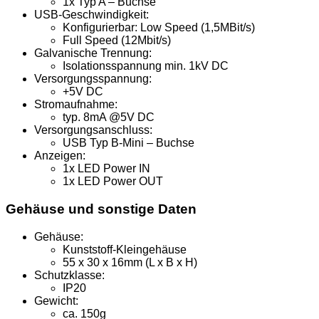
1x Typ A – Buchse
USB-Geschwindigkeit:
Konfigurierbar: Low Speed (1,5MBit/s)
Full Speed (12Mbit/s)
Galvanische Trennung:
Isolationsspannung min. 1kV DC
Versorgungsspannung:
+5V DC
Stromaufnahme:
typ. 8mA @5V DC
Versorgungsanschluss:
USB Typ B-Mini – Buchse
Anzeigen:
1x LED Power IN
1x LED Power OUT
Gehäuse und sonstige Daten
Gehäuse:
Kunststoff-Kleingehäuse
55 x 30 x 16mm (L x B x H)
Schutzklasse:
IP20
Gewicht:
ca. 150g