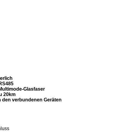
erlich
 RS485
 Multimode-Glasfaser
zu 20km
en den verbundenen Geräten
luss