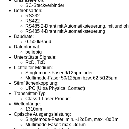
Glasfaser-Port:
SC-Steckverbinder
Betriebsarten:
RS232
RS422
RS485 2-Draht mit Automatiksteuerung, mit und o
RS485 4-Draht mit Automatiksteuerung
Baudrate:
0..500kBaud
Datenformat:
beliebig
Unterstützte Signale:
RxD, TxD
Lichtleiter-Medium:
Singlemode-Faser 9/125μm oder
Multimode-Faser 50/125μm bzw. 62,5/125μm
Stirnflächenkopplung:
UPC (Ultra Physical Contact)
Transmitter-Typ:
Class 1 Laser Product
Wellenlänge:
1310nm
Optische Ausgangsleistung:
Singlemode-Faser: min. -12dBm, max. -8dBm
Multimode-Faser: max -3dBm