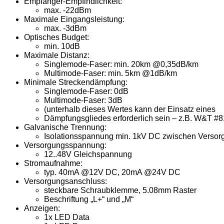
Empfänger-Empfindlichkeit:
max. -22dBm
Maximale Eingangsleistung:
max. -3dBm
Optisches Budget:
min. 10dB
Maximale Distanz:
Singlemode-Faser: min. 20km @0,35dB/km
Multimode-Faser: min. 5km @1dB/km
Minimale Streckendämpfung:
Singlemode-Faser: 0dB
Multimode-Faser: 3dB
(unterhalb dieses Wertes kann der Einsatz eines
Dämpfungsgliedes erforderlich sein – z.B. W&T #
Galvanische Trennung:
Isolationsspannung min. 1kV DC zwischen Versorg
Versorgungsspannung:
12..48V Gleichspannung
Stromaufnahme:
typ. 40mA @12V DC, 20mA @24V DC
Versorgungsanschluss:
steckbare Schraubklemme, 5.08mm Raster
Beschriftung „L+“ und „M“
Anzeigen:
1x LED Data