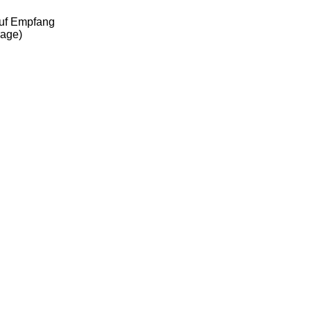
auf Empfang
rage)