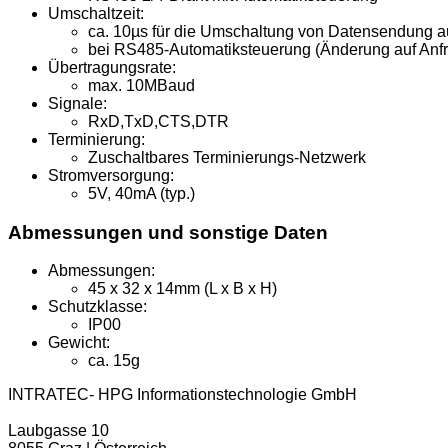
Umschaltzeit:
ca. 10µs für die Umschaltung von Datensendung 
bei RS485-Automatiksteuerung (Änderung auf Anf
Übertragungsrate:
max. 10MBaud
Signale:
RxD,TxD,CTS,DTR
Terminierung:
Zuschaltbares Terminierungs-Netzwerk
Stromversorgung:
5V, 40mA (typ.)
Abmessungen und sonstige Daten
Abmessungen:
45 x 32 x 14mm (L x B x H)
Schutzklasse:
IP00
Gewicht:
ca. 15g
INTRATEC- HPG Informationstechnologie GmbH
Laubgasse 10