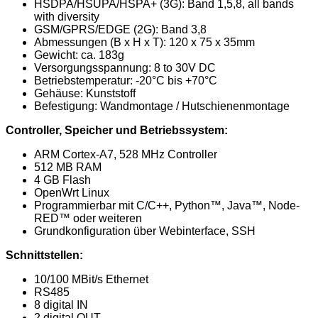
HSDPA/HSUPA/HSPA+ (3G): Band 1,5,8, all bands
with diversity
GSM/GPRS/EDGE (2G): Band 3,8
Abmessungen (B x H x T): 120 x 75 x 35mm
Gewicht: ca. 183g
Versorgungsspannung: 8 to 30V DC
Betriebstemperatur: -20°C bis +70°C
Gehäuse: Kunststoff
Befestigung: Wandmontage / Hutschienenmontage
Controller, Speicher und Betriebssystem:
ARM Cortex-A7, 528 MHz Controller
512 MB RAM
4 GB Flash
OpenWrt Linux
Programmierbar mit C/C++, Python™, Java™, Node-
RED™ oder weiteren
Grundkonfiguration über Webinterface, SSH
Schnittstellen:
10/100 MBit/s Ethernet
RS485
8 digital IN
2 digital OUT