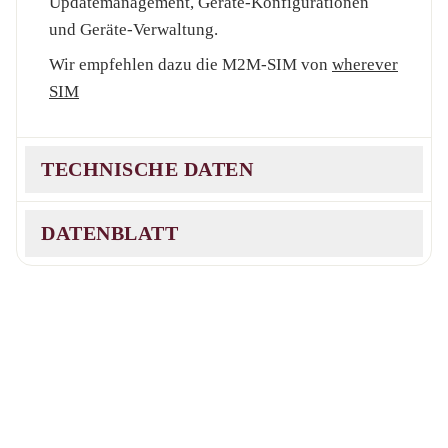
Updatemanagement, Geräte-Konfigurationen
und Geräte-Verwaltung.
Wir empfehlen dazu die M2M-SIM von
wherever
SIM
TECHNISCHE DATEN
LTE-FDD:
DATENBLATT
B1/B2/B3/B4/B5/B7/B8/B12/B13/B18/B19/B20/B25
LTE-TDD: B38/B39/B40/B41
DB_MC100_Global_V1_2023
/
User-Manual
WCDMA: B1/B2/B4/B5/B6/B8/B19
MC100 en
GSM: B2/B3/B5/B8
Abmessungen (B x H x T): 120 x 75 x 35mm
Gewicht: ca. 160 g
Versorgungsspannung: 10 bis 30V DC
Betriebstemperatur: -20°C bis +70°C