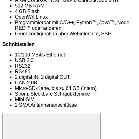
ARM Cortex-A7 NXP i.MX 6 UltraLite, 528 MHz
512 MB RAM
4 GB Flash
OpenWrt Linux
Programmierbar mit C/C++, Python™, Java™, Node-
RED™ oder anderen
Grundkonfiguration über Webinterface, SSH
Schnittstellen
10/100 MBit/s Ethernet
USB 2.0
RS232
RS485
2 digital IN, 2 digital OUT
CAN 2.0B
Micro-SD-Karte, bis zu 64 GB (intern)
Strom: Steckbare Schraubklemme
Mini-SIM
2 SMA Antennenanschlüsse