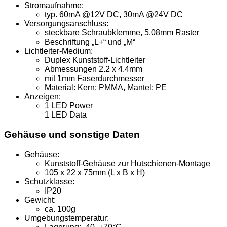
Stromaufnahme:
typ. 60mA @12V DC, 30mA @24V DC
Versorgungsanschluss:
steckbare Schraubklemme, 5,08mm Raster
Beschriftung „L+“ und „M“
Lichtleiter-Medium:
Duplex Kunststoff-Lichtleiter
Abmessungen 2.2 x 4.4mm
mit 1mm Faserdurchmesser
Material: Kern: PMMA, Mantel: PE
Anzeigen:
1 LED Power
1 LED Data
Gehäuse und sonstige Daten
Gehäuse:
Kunststoff-Gehäuse zur Hutschienen-Montage
105 x 22 x 75mm (L x B x H)
Schutzklasse:
IP20
Gewicht:
ca. 100g
Umgebungstemperatur: