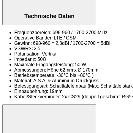
Technische Daten
Frequenzbereich: 698-960 / 1700-2700 MHz
Operative Bänder: LTE / GSM
Gewinn: 698-960 = 2,3dBi / 1700-2700 = 5dBi
VSWR:< 2,5:1
Polarisation: Vertikal
Impedanz: 50Ω
Maximale Eingangsleistung: 50 W
Abmessungen: Höhe 62mm x Ø 170mm
Betriebstemperatur: -30°C bis +80°C )
Material: A.S.A. & Aluminium-Druckguss
Befestigungsart: Schalttafeleinbau (Max. Schalttafelstä
Einbaubohrung: 19mm
Kabel/Steckverbinder: 2x CS29 (doppelt geschirmt RG5