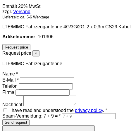
Enthält 20% MwSt.
zzgl.
Versand
Lieferzeit: ca. 5-6 Werktage
LTE/MIMO Fahrzeugantenne 4G/3G/2G, 2 x 0,3m CS29 Kabe
Artikelnummer:
101306
Request price
Request price
×
LTE/MIMO Fahrzeugantenne
Name
*
E-Mail
*
Telefon
Firma
Nachricht
I have read and understood the
privacy policy
.
*
Spam-Vermeidung: 7 + 9 =
*
Send request