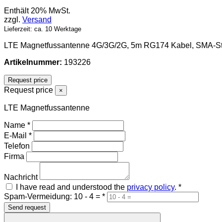
Enthält 20% MwSt.
zzgl.
Versand
Lieferzeit: ca. 10 Werktage
LTE Magnetfussantenne 4G/3G/2G, 5m RG174 Kabel, SMA-Ste
Artikelnummer:
193226
Request price
Request price
×
LTE Magnetfussantenne
Name
*
E-Mail
*
Telefon
Firma
Nachricht
I have read and understood the
privacy policy
.
*
Spam-Vermeidung: 10 - 4 =
*
Send request