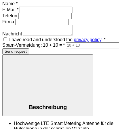
Name
*
E-Mail
*
Telefon
Firma
Nachricht
I have read and understood the
privacy policy
.
*
Spam-Vermeidung: 10 + 10 =
*
Send request
Beschreibung
Hochwertige LTE Smart Metering Antenne für die
Hutschiene in der schmalen Variante