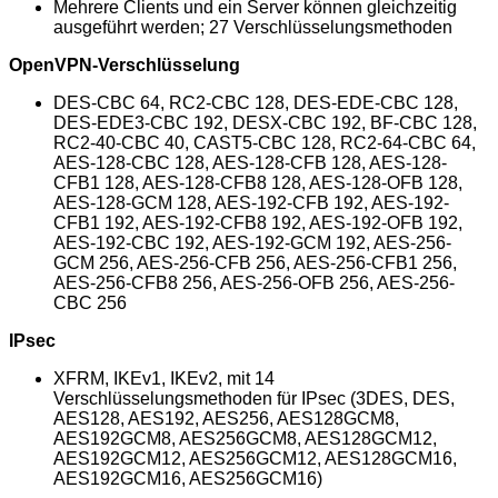
Mehrere Clients und ein Server können gleichzeitig
ausgeführt werden; 27 Verschlüsselungsmethoden
OpenVPN-Verschlüsselung
DES-CBC 64, RC2-CBC 128, DES-EDE-CBC 128,
DES-EDE3-CBC 192, DESX-CBC 192, BF-CBC 128,
RC2-40-CBC 40, CAST5-CBC 128, RC2-64-CBC 64,
AES-128-CBC 128, AES-128-CFB 128, AES-128-
CFB1 128, AES-128-CFB8 128, AES-128-OFB 128,
AES-128-GCM 128, AES-192-CFB 192, AES-192-
CFB1 192, AES-192-CFB8 192, AES-192-OFB 192,
AES-192-CBC 192, AES-192-GCM 192, AES-256-
GCM 256, AES-256-CFB 256, AES-256-CFB1 256,
AES-256-CFB8 256, AES-256-OFB 256, AES-256-
CBC 256
IPsec
XFRM, IKEv1, IKEv2, mit 14
Verschlüsselungsmethoden für IPsec (3DES, DES,
AES128, AES192, AES256, AES128GCM8,
AES192GCM8, AES256GCM8, AES128GCM12,
AES192GCM12, AES256GCM12, AES128GCM16,
AES192GCM16, AES256GCM16)