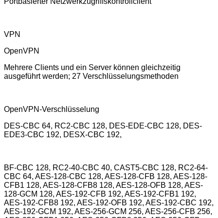
Portbasierter Netzwerkzugriffskontrollclient
VPN
OpenVPN
Mehrere Clients und ein Server können gleichzeitig
ausgeführt werden; 27 Verschlüsselungsmethoden
OpenVPN-Verschlüsselung
DES-CBC 64, RC2-CBC 128, DES-EDE-CBC 128, DES-
EDE3-CBC 192, DESX-CBC 192,
BF-CBC 128, RC2-40-CBC 40, CAST5-CBC 128, RC2-64-
CBC 64, AES-128-CBC 128, AES-128-CFB 128, AES-128-
CFB1 128, AES-128-CFB8 128, AES-128-OFB 128, AES-
128-GCM 128, AES-192-CFB 192, AES-192-CFB1 192,
AES-192-CFB8 192, AES-192-OFB 192, AES-192-CBC 192,
AES-192-GCM 192, AES-256-GCM 256, AES-256-CFB 256,