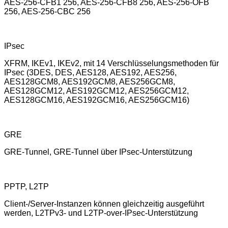
AES-256-CFB1 256, AES-256-CFB8 256, AES-256-OFB
256, AES-256-CBC 256
IPsec
XFRM, IKEv1, IKEv2, mit 14 Verschlüsselungsmethoden für
IPsec (3DES, DES, AES128, AES192, AES256,
AES128GCM8, AES192GCM8, AES256GCM8,
AES128GCM12, AES192GCM12, AES256GCM12,
AES128GCM16, AES192GCM16, AES256GCM16)
GRE
GRE-Tunnel, GRE-Tunnel über IPsec-Unterstützung
PPTP, L2TP
Client-/Server-Instanzen können gleichzeitig ausgeführt
werden, L2TPv3- und L2TP-over-IPsec-Unterstützung