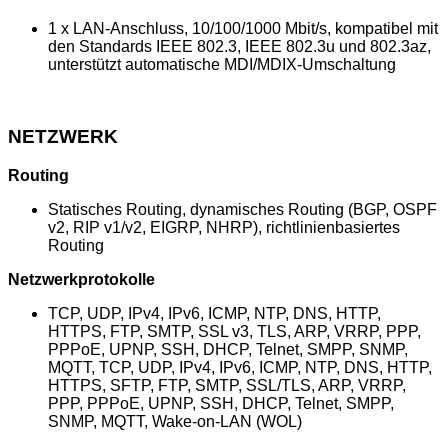
1 x LAN-Anschluss, 10/100/1000 Mbit/s, kompatibel mit
den Standards IEEE 802.3, IEEE 802.3u und 802.3az,
unterstützt automatische MDI/MDIX-Umschaltung
NETZWERK
Routing
Statisches Routing, dynamisches Routing (BGP, OSPF
v2, RIP v1/v2, EIGRP, NHRP), richtlinienbasiertes
Routing
Netzwerkprotokolle
TCP, UDP, IPv4, IPv6, ICMP, NTP, DNS, HTTP,
HTTPS, FTP, SMTP, SSL v3, TLS, ARP, VRRP, PPP,
PPPoE, UPNP, SSH, DHCP, Telnet, SMPP, SNMP,
MQTT, TCP, UDP, IPv4, IPv6, ICMP, NTP, DNS, HTTP,
HTTPS, SFTP, FTP, SMTP, SSL/TLS, ARP, VRRP,
PPP, PPPoE, UPNP, SSH, DHCP, Telnet, SMPP,
SNMP, MQTT, Wake-on-LAN (WOL)