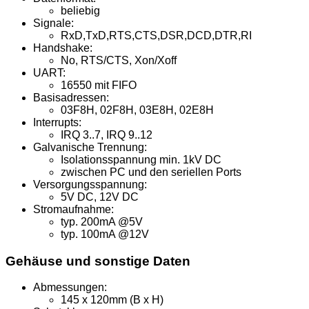
beliebig
Signale:
RxD,TxD,RTS,CTS,DSR,DCD,DTR,RI
Handshake:
No, RTS/CTS, Xon/Xoff
UART:
16550 mit FIFO
Basisadressen:
03F8H, 02F8H, 03E8H, 02E8H
Interrupts:
IRQ 3..7, IRQ 9..12
Galvanische Trennung:
Isolationsspannung min. 1kV DC
zwischen PC und den seriellen Ports
Versorgungsspannung:
5V DC, 12V DC
Stromaufnahme:
typ. 200mA @5V
typ. 100mA @12V
Gehäuse und sonstige Daten
Abmessungen:
145 x 120mm (B x H)