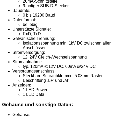
20mA-Schnittstelle
9-poliger SUB-D-Stecker
Baudrate:
0 bis 19200 Baud
Datenformat:
beliebig
Unterstützte Signale:
RxD, TxD
Galvanische Trennung:
Isolationsspannung min. 1kV DC zwischen allen
Anschlüssen
Stromversorgung:
12..24V Gleich-/Wechselspannung
Stromaufnahme:
typ. 120mA @12V DC, 60mA @24V DC
Versorgungsanschluss:
Steckbare Schraubklemme, 5.08mm Raster
Beschriftung „L+“ und „M“
Anzeigen:
1 LED Power
1 LED Data
Gehäuse und sonstige Daten:
Gehäuse: