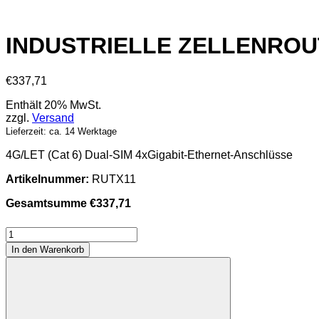
INDUSTRIELLE ZELLENROU
€
337,71
Enthält 20% MwSt.
zzgl.
Versand
Lieferzeit: ca. 14 Werktage
4G/LET (Cat 6) Dual-SIM 4xGigabit-Ethernet-Anschlüsse
Artikelnummer:
RUTX11
Gesamtsumme
€
337,71
INDUSTRIELLE
ZELLENROUTER
In den Warenkorb
RUTX11
Menge