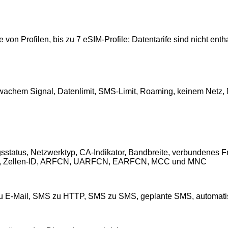
n Profilen, bis zu 7 eSIM-Profile; Datentarife sind nicht enth
chem Signal, Datenlimit, SMS-Limit, Roaming, keinem Netz, N
ungsstatus, Netzwerktyp, CA-Indikator, Bandbreite, verbundene
AC, Zellen-ID, ARFCN, UARFCN, EARFCN, MCC und MNC
zu E-Mail, SMS zu HTTP, SMS zu SMS, geplante SMS, automa