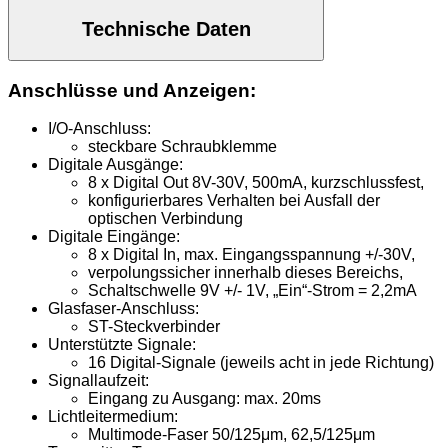
Technische Daten
Anschlüsse und Anzeigen:
I/O-Anschluss:
steckbare Schraubklemme
Digitale Ausgänge:
8 x Digital Out 8V-30V, 500mA, kurzschlussfest,
konfigurierbares Verhalten bei Ausfall der
optischen Verbindung
Digitale Eingänge:
8 x Digital In, max. Eingangsspannung +/-30V,
verpolungssicher innerhalb dieses Bereichs,
Schaltschwelle 9V +/- 1V, „Ein“-Strom = 2,2mA
Glasfaser-Anschluss:
ST-Steckverbinder
Unterstützte Signale:
16 Digital-Signale (jeweils acht in jede Richtung)
Signallaufzeit:
Eingang zu Ausgang: max. 20ms
Lichtleitermedium:
Multimode-Faser 50/125μm, 62,5/125μm