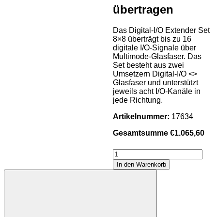
übertragen
Das Digital-I/O Extender Set
8×8 überträgt bis zu 16
digitale I/O-Signale über
Multimode-Glasfaser. Das
Set besteht aus zwei
Umsetzern Digital-I/O <>
Glasfaser und unterstützt
jeweils acht I/O-Kanäle in
jede Richtung.
Artikelnummer:
17634
Gesamtsumme
€
1.065,60
Digital-
I/O
In den Warenkorb
Extender
Set
8*In
/
8*Out
Multimode