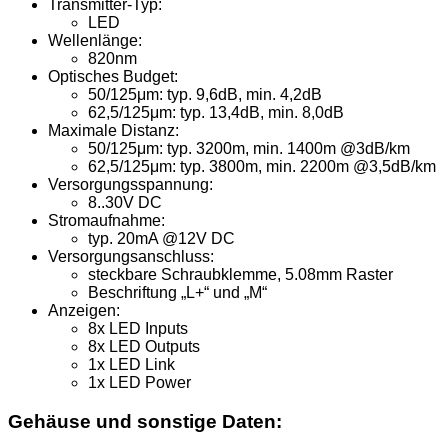
Transmitter-Typ:
LED
Wellenlänge:
820nm
Optisches Budget:
50/125μm: typ. 9,6dB, min. 4,2dB
62,5/125μm: typ. 13,4dB, min. 8,0dB
Maximale Distanz:
50/125μm: typ. 3200m, min. 1400m @3dB/km
62,5/125μm: typ. 3800m, min. 2200m @3,5dB/km
Versorgungsspannung:
8..30V DC
Stromaufnahme:
typ. 20mA @12V DC
Versorgungsanschluss:
steckbare Schraubklemme, 5.08mm Raster
Beschriftung „L+“ und „M“
Anzeigen:
8x LED Inputs
8x LED Outputs
1x LED Link
1x LED Power
Gehäuse und sonstige Daten: