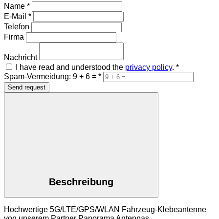
Name
*
E-Mail
*
Telefon
Firma
Nachricht
I have read and understood the
privacy policy
.
*
Spam-Vermeidung: 9 + 6 =
*
Send request
Beschreibung
Hochwertige 5G/LTE/GPS/WLAN Fahrzeug-Klebeantenne
von unserem Partner Panorama Antennas