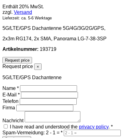
Enthält 20% MwSt.
zzgl.
Versand
Lieferzeit: ca. 5-6 Werktage
5G/LTE/GPS Dachantenne 5G/4G/3G/2G/GPS,
2x3m RG174, 2x SMA, Panorama LG-7-38-3SP
Artikelnummer:
193719
Request price
Request price
×
5G/LTE/GPS Dachantenne
Name
*
E-Mail
*
Telefon
Firma
Nachricht
I have read and understood the
privacy policy
.
*
Spam-Vermeidung: 2 - 1 =
*