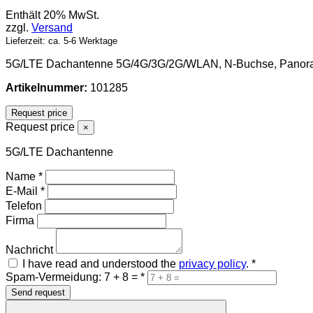
Enthält 20% MwSt.
zzgl.
Versand
Lieferzeit: ca. 5-6 Werktage
5G/LTE Dachantenne 5G/4G/3G/2G/WLAN, N-Buchse, Panor
Artikelnummer:
101285
Request price
Request price
×
5G/LTE Dachantenne
Name
*
E-Mail
*
Telefon
Firma
Nachricht
I have read and understood the
privacy policy
.
*
Spam-Vermeidung: 7 + 8 =
*
Send request