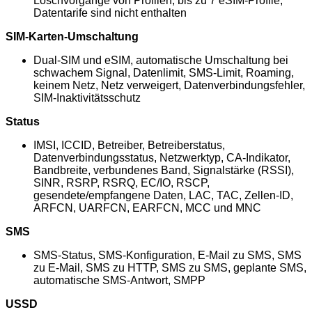
Löschvorgänge von Profilen, bis zu 7 eSIM-Profile;
Datentarife sind nicht enthalten
SIM-Karten-Umschaltung
Dual-SIM und eSIM, automatische Umschaltung bei
schwachem Signal, Datenlimit, SMS-Limit, Roaming,
keinem Netz, Netz verweigert, Datenverbindungsfehler,
SIM-Inaktivitätsschutz
Status
IMSI, ICCID, Betreiber, Betreiberstatus,
Datenverbindungsstatus, Netzwerktyp, CA-Indikator,
Bandbreite, verbundenes Band, Signalstärke (RSSI),
SINR, RSRP, RSRQ, EC/IO, RSCP,
gesendete/empfangene Daten, LAC, TAC, Zellen-ID,
ARFCN, UARFCN, EARFCN, MCC und MNC
SMS
SMS-Status, SMS-Konfiguration, E-Mail zu SMS, SMS
zu E-Mail, SMS zu HTTP, SMS zu SMS, geplante SMS,
automatische SMS-Antwort, SMPP
USSD