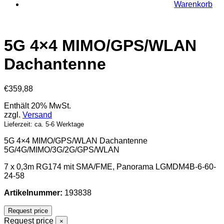
Warenkorb
5G 4×4 MIMO/GPS/WLAN
Dachantenne
€
359,88
Enthält 20% MwSt.
zzgl.
Versand
Lieferzeit: ca. 5-6 Werktage
5G 4×4 MIMO/GPS/WLAN Dachantenne
5G/4G/MIMO/3G/2G/GPS/WLAN
7 x 0,3m RG174 mit SMA/FME, Panorama LGMDM4B-6-60-
24-58
Artikelnummer:
193838
Request price
Request price
×