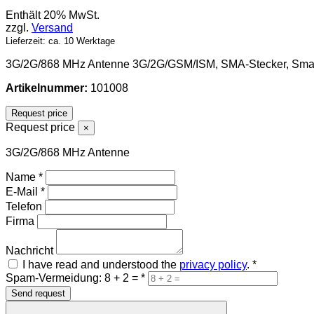
Enthält 20% MwSt.
zzgl.
Versand
Lieferzeit: ca. 10 Werktage
3G/2G/868 MHz Antenne 3G/2G/GSM/ISM, SMA-Stecker, Smart
Artikelnummer:
101008
Request price
Request price
×
3G/2G/868 MHz Antenne
Name
*
E-Mail
*
Telefon
Firma
Nachricht
I have read and understood the
privacy policy
.
*
Spam-Vermeidung: 8 + 2 =
*
Send request