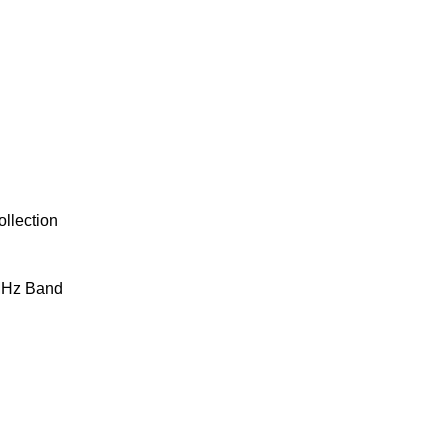
llection
MHz Band