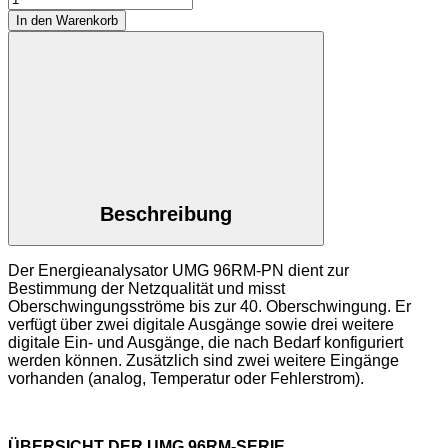
Netzanalysator
In den Warenkorb
mit
Profinet
UMG
96RM-
PN
Menge
Beschreibung
Der Energieanalysator UMG 96RM-PN dient zur
Bestimmung der Netzqualität und misst
Oberschwingungsströme bis zur 40. Oberschwingung. Er
verfügt über zwei digitale Ausgänge sowie drei weitere
digitale Ein- und Ausgänge, die nach Bedarf konfiguriert
werden können. Zusätzlich sind zwei weitere Eingänge
vorhanden (analog, Temperatur oder Fehlerstrom).
ÜBERSICHT DER UMG 96RM-SERIE