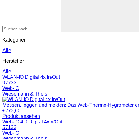
Kategorien
Alle
Hersteller
Alle
WLAN-IO Digital 4x In/Out
97733
Web-IO
Wiesemann & Theis
Messen, loggen und melden: Das Web-Thermo-Hygrometer erfass
€
273,60
Produkt ansehen
Web-IO 4.0 Digital 4xIn/Out
57133
Web-IO
Wiesemann & Theis