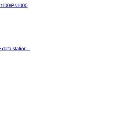
Pt100/Ps1000
data.station...