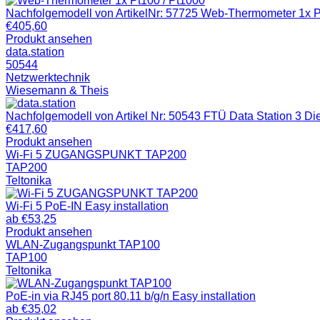
Nachfolgemodell von ArtikelNr: 57725 Web-Thermometer 1x 
€
405,60
Produkt ansehen
data.station
50544
Netzwerktechnik
Wiesemann & Theis
Nachfolgemodell von Artikel Nr: 50543 FTÜ Data Station 3 Die 
€
417,60
Produkt ansehen
Wi-Fi 5 ZUGANGSPUNKT TAP200
TAP200
Teltonika
Wi-Fi 5 PoE-IN Easy installation
ab
€
53,25
Produkt ansehen
WLAN-Zugangspunkt TAP100
TAP100
Teltonika
PoE-in via RJ45 port 80.11 b/g/n Easy installation
ab
€
35,02