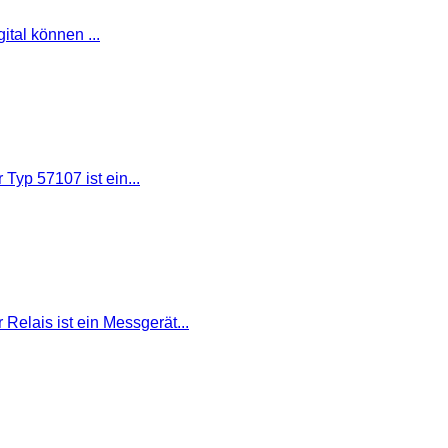
tal können ...
yp 57107 ist ein...
elais ist ein Messgerät...