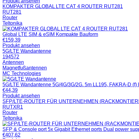
Produkt ansehen
KOMPAKTER GLOBAL LTE CAT 4 ROUTER RUT281
RUT281
Router
Teltonika
Global LTE SIM & eSIM Kompakte Bauform
€
159,39
Produkt ansehen
5G/LTE Wandantenne
194572
Antennen
Magnetfußantennen
MC Technologies
5G/LTE Wandantenne 5G/4G/3G/2G. 5m LL195, FAKRA-D (f) R
€
44,39
Produkt ansehen
SFP/LTE-ROUTER FÜR UNTERNEHMEN (RACKMONTIER
RUTXR1
Router
Teltonika
SFP & Console port 5x Gigabit Ethernet ports Dual power sup
€
407,62